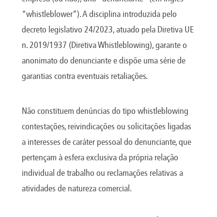
Canada
Giordania
Luxembourg
Portugal
Sweden
Venezuela
“whistleblower”). A disciplina introduzida pelo
Chile
Greece
Macedonia
Puerto
Switzerland
Vietnam
China
Guadeloupe
Malaysia
Rico
Taiwan
decreto legislativo 24/2023, atuado pela Diretiva UE
Colombia
Guatemala
Malta
Qatar
Tanzania
n. 2019/1937 (Diretiva Whistleblowing), garante o
Costa
Hong
Martinique
Reunion
Thailand
Rica
Kong
Mauritius
Romania
anonimato do denunciante e dispõe uma série de
garantias contra eventuais retaliações.
Não constituem denúncias do tipo whistleblowing
contestações, reivindicações ou solicitações ligadas
a interesses de caráter pessoal do denunciante, que
pertençam à esfera exclusiva da própria relação
individual de trabalho ou reclamações relativas a
atividades de natureza comercial.