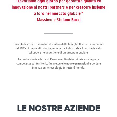
“Lavoriamo ogni giorno per garantire qualità ed
Canada
Giordania
Luxembourg
Portugal
Sweden
Venezuela
innovazione ai nostri partners e per crescere insieme
Chile
Greece
Macedonia
Puerto
Switzerland
Vietnam
a loro nel mercato globale.”
China
Guadeloupe
Malaysia
Rico
Taiwan
Colombia
Guatemala
Massimo e Stefano Bucci
Malta
Qatar
Tanzania
Costa
Hong
Martinique
Reunion
Thailand
Rica
Kong
Mauritius
Romania
Bucci Industries è il marchio distintivo della famiglia Bucci ed è sinonimo
dal 1945 di imprenditorialità, esperienza industriale e finanziaria nello
sviluppo e nella gestione di un gruppo mondiale.
La nostra storia è fatta di Persone molto determinate a sviluppare
competenze sul territorio, far crescere le nuove generazioni e portare
innovazioni e tecnologia in tutto il mondo.
LE NOSTRE AZIENDE