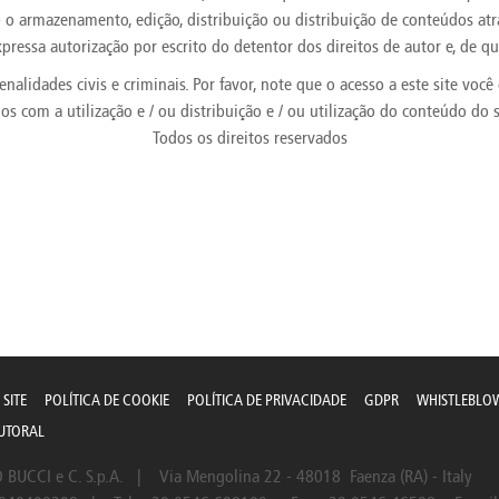
e
Kenya
Norway
Singapore
o o armazenamento, edição, distribuição ou distribuição de conteúdos atr
gia
Kuwait
Oman
Slovakia
ressa autorização por escrito do detentor dos direitos de autor e, de qu
any
Latvia
Pakistan
Slovenia
penalidades civis e criminais. Por favor, note que o acesso a este site vo
ania
Lebanon
Panama
South Afri
ce
Libya
Paraguay
South Kor
dos com a utilização e / ou distribuição e / ou utilização do conteúdo do 
Todos os direitos reservados
SITE
POLÍTICA DE COOKIE
POLÍTICA DE PRIVACIDADE
GDPR
WHISTLEBLO
AUTORAL
BUCCI e C. S.p.A. | Via Mengolina 22 - 48018 Faenza (RA) - Italy