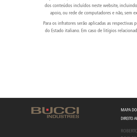
Brazil
Franc
dos conteúdos incluídos neste website, incluind
Bulgaria
Geor
apoio, ou rede de computadores e não, sem exp
Canada
Germ
Para os infratores serão aplicadas as respectivas 
Chile
Giord
China
Gree
do Estado italiano. Em caso de litígios relaciona
MAPA DO 
DIREITO 
ROBERTO 