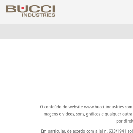
Selecione o me
Albania
Colo
Algeria
Costa
Argentina
Croat
Armenia
Cuba
Australia
Cypr
Austria
Czech
Azerbaijan
Denm
Bahrain
Domin
O conteúdo do website www.bucci-industries.com - 
Barbados
Ecua
imagens e vídeos, sons, gráficos e qualquer outra
Belarus
Egyp
Belgium
Eire
por direi
Bolivia
Eston
Em particular, de acordo com a lei n. 633/1941 sob
Bosnia Herzegovina
Finla