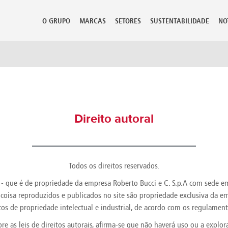
BR - Português (BR)
O GRUPO
MARCAS
SETORES
SUSTENTABILIDADE
NO
rcado
mbia
Guadeloupe
Lithuania
Perù
 Rica
Guatemala
Luxembourg
Philippine
Direito autoral
ia
Hong Kong
Macedonia
Poland
Hungary
Malaysia
Portugal
us
Iceland
Malta
Puerto Ric
 Republic
India
Martinique
Qatar
ark
Indonesia
Mauritius
Reunion
Todos os direitos reservados.
ican Republic
Iran
Mexico
Romania
​​que é de propriedade da empresa Roberto Bucci e C. S.p.A com sede em
dor
Israel
Moldova
Russian Fe
 coisa reproduzidos e publicados no site são propriedade exclusiva da e
t
Italy
Morocco
Saudi Arab
Jamaica
Netherlands
Senegal
tos de propriedade intelectual e industrial, de acordo com os regulament
ia
Japan
New Caledonia
Serbia Mo
re as leis de direitos autorais, afirma-se que não haverá uso ou a explor
nd
Kazakhstan
New Zealand
Seychelles