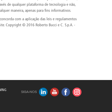
America
avés de qualquer plataforma de tecnologia e não,
Uruguay
alquer maneira, apenas para fins informativos.
Uzbekistan
cê concorda com a aplicação das leis e regulamentos
ca
Venezuela
ea
Vietnam
site. Copyright © 2016 Roberto Bucci e C. S.p.A. -
WING
SIGA-NOS