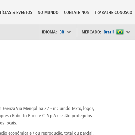
TÍCIAS & EVENTOS
NO MUNDO
CONTATE-NOS
TRABALHE CONOSCO
IDIOMA:
BR
MERCADO:
Brazil
×
Spain
s
Sweden
Switzerland
Taiwan
o
Tanzania
Thailand
Trinidad and Tobago
Tunisia
 Faenza Via Mengolina 22 - incluindo texto, logos,
deration
Turkey
mpresa Roberto Bucci e C. S.p.A e estão protegidos
ia
Ukraine
United Arab Emirates
os locais.
ntenegro
United Kingdom
ação económica e / ou reprodução, total ou parcial,
United States of