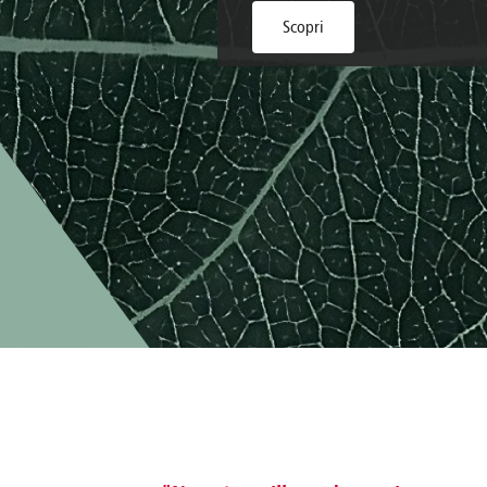
Brazil
Franc
Scopri
Bulgaria
Geor
Canada
Germ
Chile
Giord
China
Gree