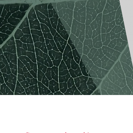
America
Uruguay
Uzbekistan
ca
Venezuela
ea
Vietnam