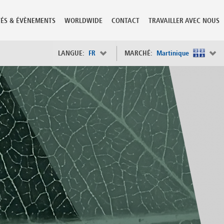
TÉS & ÉVÈNEMENTS
WORLDWIDE
CONTACT
TRAVAILLER AVEC NOUS
LANGUE:
FR
MARCHÉ:
Martinique
×
Spain
s
Sweden
Switzerland
Taiwan
o
Tanzania
Thailand
Trinidad and Tobago
Tunisia
deration
Turkey
ia
Ukraine
United Arab Emirates
ntenegro
United Kingdom
United States of