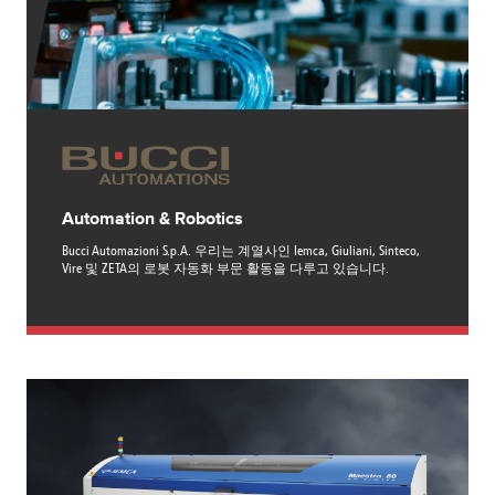
Canada
Giordania
Luxembourg
Portugal
Sweden
Venezuela
Chile
Greece
Macedonia
Puerto
Switzerland
Vietnam
China
Guadeloupe
Malaysia
Rico
Taiwan
Colombia
Guatemala
Malta
Qatar
Tanzania
Costa
Hong
Martinique
Reunion
Thailand
Rica
Kong
Mauritius
Romania
Automation & Robotics
Bucci Automazioni S.p.A. 우리는 계열사인 Iemca, Giuliani, Sinteco,
Vire 및 ZETA의 로봇 자동화 부문 활동을 다루고 있습니다.