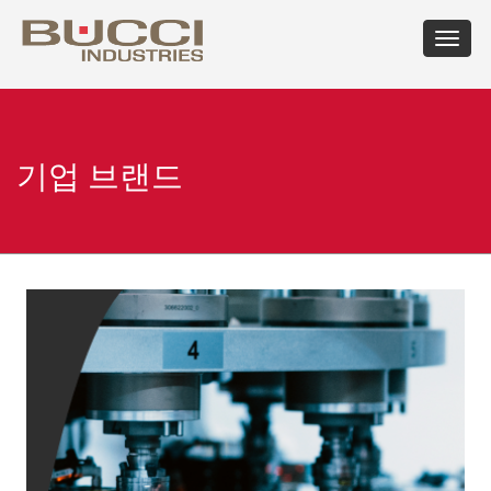
Toggle
navigat
×
마켓 선택
Albania
Croatia
Hungary
Mexico
Russian
Trinidad
기업 브랜드
Algeria
Cuba
Iceland
Moldova
Federation
and
Argentina
Cyprus
India
Morocco
Saudi
Tobago
Armenia
Czech
Indonesia
Netherlands
Arabia
Tunisia
Australia
Republic
Iran
New
Senegal
Turkey
Austria
Denmark
Israel
Caledonia
Serbia
Ukraine
Azerbaijan
Dominican
Italy
New
Montenegro
United
Bahrain
Republic
Jamaica
Zealand
Seychelles
Arab
Barbados
Ecuador
Japan
Norway
Singapore
Emirates
Belarus
Egypt
Kazakhstan
Oman
Slovakia
United
Belgium
Eire
Kenya
Pakistan
Slovenia
Kingdom
Bolivia
Estonia
Kuwait
Panama
South
United
Bosnia
Finland
Latvia
Paraguay
Africa
States of
Herzegovina
France
Lebanon
Perù
South
America
Brazil
Georgia
Libya
Philippines
Korea
Uruguay
Bulgaria
Germany
Lithuania
Poland
Spain
Uzbekistan