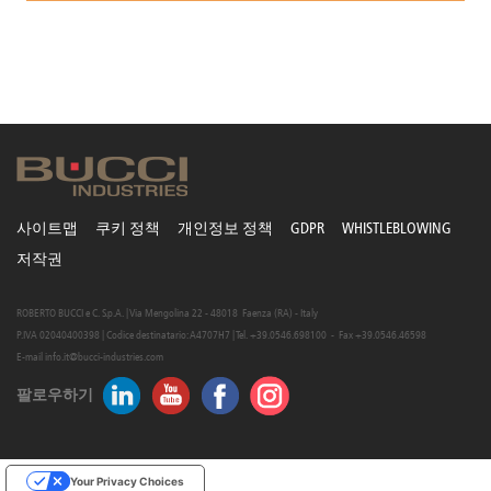
사이트맵
쿠키 정책
개인정보 정책
GDPR
WHISTLEBLOWING
저작권
ROBERTO BUCCI e C. S.p.A. | Via Mengolina 22 - 48018 Faenza (RA) - Italy
P.IVA 02040400398 | Codice destinatario: A4707H7 | Tel. +39.0546.698100 - Fax +39.0546.46598
E-mail
info.it@bucci-industries.com
팔로우하기
Your Privacy Choices