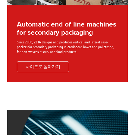
Automatic end-of-line machines
for secondary packaging
Since 2006, ZETA designs and produces vertical and lateral case-
packers for secondary packaging in cardboard boxes and palletizing,
for non-wovens, tissue, and food products.
사이트로 돌아가기