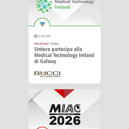
Canada
Giordania
Luxembourg
Portugal
Sweden
Venezuela
Chile
Greece
Macedonia
Puerto
Switzerland
Vietnam
China
Guadeloupe
Malaysia
Rico
Taiwan
Colombia
Guatemala
Malta
Qatar
Tanzania
Costa
Hong
Martinique
Reunion
Thailand
Rica
Kong
Mauritius
Romania
22.09.2026
Fiere & Eventi
/ Sinteco
Sinteco partecipa alla
Medical Technology Ireland
di Galway