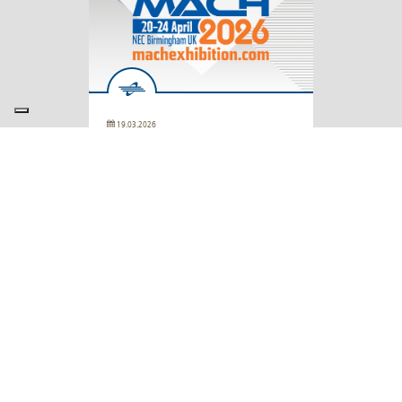
19.03.2026
Fiere & Eventi
/ Iemca
IEMCA alla fiera MACH
2026 a Birmingham