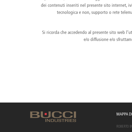
Brazil
Franc
dei contenuti inseriti nel presente sito internet, 
Bulgaria
Geor
tecnologica e non, supporto o rete telema
Canada
Germ
Chile
Giord
China
Gree
Si ricorda che accedendo al presente sito web l’ute
e/o diffusione e/o sfruttam
MAPPA DE
ROBERTO BUC