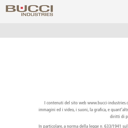
Seleziona il tu
Albania
Colo
Algeria
Costa
Argentina
Croat
Armenia
Cuba
Australia
Cypr
Austria
Czech
Azerbaijan
Denm
Bahrain
Domin
I contenuti del sito web www.bucci-industries.com
Barbados
Ecua
immagini ed i video, i suoni, la grafica, e quant’al
Belarus
Egyp
Belgium
Eire
diritti di
Bolivia
Eston
In particolare, a norma della legge n. 633/1941 sul 
Bosnia Herzegovina
Finla