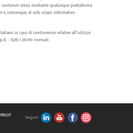
America
 dei contenuti stessi mediante qualunque piattaforma
Uruguay
ht e, comunque, al solo scopo informativo.
Uzbekistan
ca
Venezuela
ea
Vietnam
aliano in caso di controversie relative all’utilizzo
 - Tutti i diritti riservati
YRIGHT
Seguici