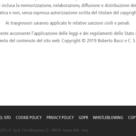
e
Kenya
Norway
Singapore
ivi inclusa la memorizzazione, rielaborazione, diffusione o distribuzione
gia
Kuwait
Oman
Slovakia
tica e non, senza espressa autorizzazione scritta del titolare del copyrig
any
Latvia
Pakistan
Slovenia
ania
Ai trasgressori saranno applicate le relative sanzioni civili e penali.
Lebanon
Panama
South Afri
ce
Libya
Paraguay
South Kor
nte acconsente l’applicazione delle leggi e dei regolamenti dello Stato it
ento del contenuto del sito web. Copyright © 2019 Roberto Bucci e C. S.p.A.
L SITO
COOKIE POLICY
PRIVACY POLICY
GDPR
WHISTLEBLOWING
COP
CI e C. S.p.A. | Via Mengolina 22 - 48018 Faenza (RA) - Italy