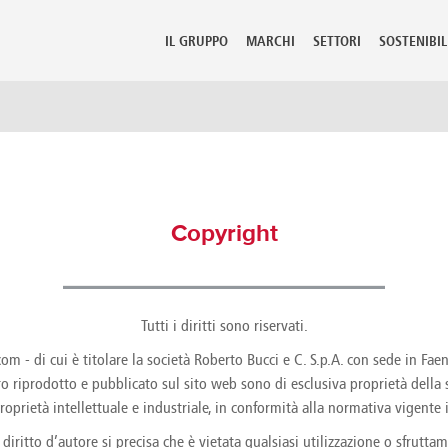
BR - Português (BR)
IL GRUPPO
MARCHI
SETTORI
SOSTENIBIL
o mercato
mbia
Guadeloupe
Lithuania
Perù
 Rica
Guatemala
Luxembourg
Philippine
Copyright
ia
Hong Kong
Macedonia
Poland
Hungary
Malaysia
Portugal
us
Iceland
Malta
Puerto Ric
 Republic
India
Martinique
Qatar
ark
Indonesia
Mauritius
Reunion
Tutti i diritti sono riservati.
ican Republic
Iran
Mexico
Romania
 - di cui è titolare la società Roberto Bucci e C. S.p.A. con sede in Faenz
dor
Israel
Moldova
Russian Fe
tro riprodotto e pubblicato sul sito web sono di esclusiva proprietà della 
t
Italy
Morocco
Saudi Arab
Jamaica
Netherlands
Senegal
 proprietà intellettuale e industriale, in conformità alla normativa vigente 
ia
Japan
New Caledonia
Serbia Mo
diritto d’autore si precisa che è vietata qualsiasi utilizzazione o sfrutt
nd
Kazakhstan
New Zealand
Seychelles