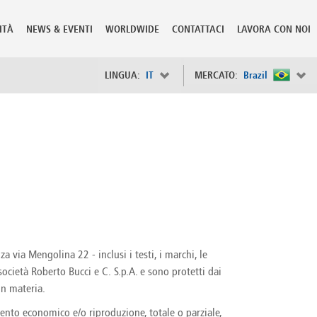
ITÀ
NEWS & EVENTI
WORLDWIDE
CONTATTACI
LAVORA CON NOI
LINGUA:
IT
MERCATO:
Brazil
×
Spain
s
Sweden
Switzerland
Taiwan
o
Tanzania
Thailand
Trinidad and Tobago
Tunisia
a via Mengolina 22 - inclusi i testi, i marchi, le
deration
Turkey
società Roberto Bucci e C. S.p.A. e sono protetti dai
ia
Ukraine
United Arab Emirates
in materia.
ntenegro
United Kingdom
amento economico e/o riproduzione, totale o parziale,
United States of