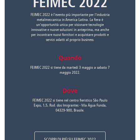
FEIMEC 2022
FEIMEC 2022 è l'evento più importante per l'industria
metalmeccanica in America Latina. La fiera è
un'opportunità unica per visionare tecnologie
innovative e nuove soluzioni in anteprima, ma anche
per incontrare nuovi fornitori e acquistare prodotti e
servizi adatti al proprio business.
Quando
FEIMEC 2022 si tiene da martedì 3 maggio a sabato 7
maggio 2022.
Dove
FEIMEC 2022 si tiene nel centro fieristico São Paulo
Expo, 1,5, Rod. dos Imigrantes - Vila Água Funda,
04329-900, Brasile.
SCOPRI DI PIÙ SU FEIMEC 2022