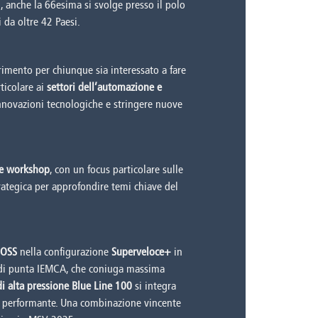
, anche la 66esima si svolge presso il polo
 da oltre 42 Paesi.
rimento per chiunque sia interessato a fare
ticolare ai
settori dell’automazione e
innovazioni tecnologiche e stringere nuove
i e workshop
, con un focus particolare sulle
rategica per approfondire temi chiave del
BOSS
nella configurazione
Superveloce+
in
o di punta IEMCA, che coniuga massima
di alta pressione Blue Line 100
si integra
 e performante. Una combinazione vincente