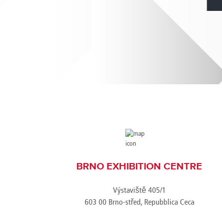
Brazil
Franc
Bulgaria
Geor
Canada
Germ
Chile
Giord
China
Gree
BRNO EXHIBITION CENTRE
Výstaviště 405/1
603 00 Brno-střed, Repubblica Ceca