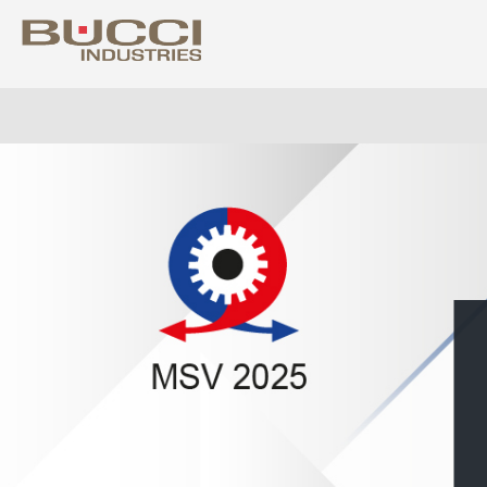
Select market
Albania
Colo
Algeria
Costa
Argentina
Croat
Armenia
Cuba
Australia
Cypr
Austria
Czech
Azerbaijan
Denm
Bahrain
Domin
Barbados
Ecua
Belarus
Egyp
Belgium
Eire
Bolivia
Eston
Bosnia Herzegovina
Finla