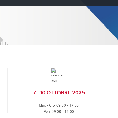
e
Kenya
Norway
Singapore
gia
Kuwait
Oman
Slovakia
any
Latvia
Pakistan
Slovenia
ania
Lebanon
Panama
South Afri
ce
Libya
Paraguay
South Kor
7 - 10 OTTOBRE 2025
Mar. - Gio. 09:00 - 17:00
Ven. 09:00 - 16:00