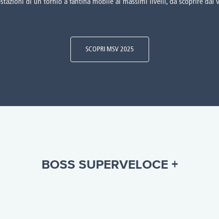
estazioni di un tornio a fantina mobile ai massimi livelli, da scoprire dal
SCOPRI MSV 2025
BOSS SUPERVELOCE +