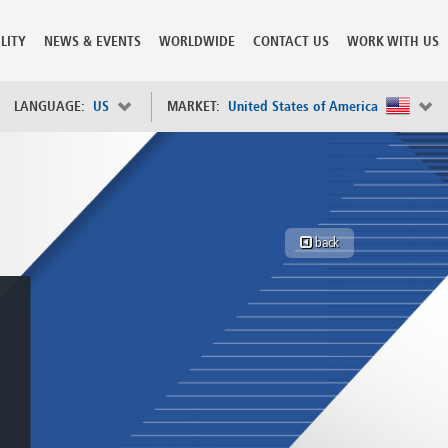
LITY
NEWS & EVENTS
WORLDWIDE
CONTACT US
WORK WITH US
LANGUAGE:
US
MARKET:
United States of America
×
Spain
s
Sweden
Switzerland
back
Taiwan
o
Tanzania
Thailand
Trinidad and Tobago
Tunisia
deration
Turkey
ia
Ukraine
United Arab Emirates
ntenegro
United Kingdom
United States of