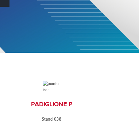
America
Uruguay
Uzbekistan
ca
Venezuela
ea
Vietnam
PADIGLIONE P
Stand 038