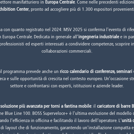
settore manifatturiero in
Europa Centrale
. Come nelle precedenti edizioni
hibition Center
, pronto ad accogliere più di 1.300 espositori provenienti
nea con quanto registrato nel 2024: MSV 2025 si conferma l'evento di rife
n Europa Centrale. Dedicata in generale all’
ingegneria industriale
e in par
 professionisti ed esperti interessati a condividere competenze, scoprire 
collaborazioni commerciali.
: il programma prevede anche un
ricco calendario di conferenze, seminar
eca e sulle opportunità di crescita nel contesto europeo. Un’occasione st
settore e confrontarsi con esperti, istituzioni e aziende leader.
a
soluzione più avanzata per torni a fantina mobile
: il
caricatore di barre 
one Blue Line 100. BOSS Superveloce+ è l'ultima evoluzione del modell
o l’efficienza in officina e facilitando il lavoro dell’operatore. L'
unità 
ni di layout che di funzionamento, garantendo un'installazione compatta