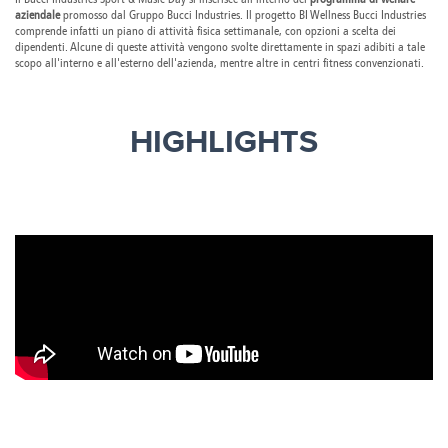
aziendale
promosso dal Gruppo Bucci Industries. Il progetto BI Wellness Bucci Industries
comprende infatti un piano di attività fisica settimanale, con opzioni a scelta dei
dipendenti. Alcune di queste attività vengono svolte direttamente in spazi adibiti a tale
scopo all'interno e all'esterno dell'azienda, mentre altre in centri fitness convenzionati.
HIGHLIGHTS