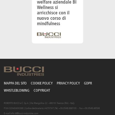
welfare aziendale BI
Wellness si
arricchisce con il
nuovo corso di
mindfulness
MAPPA DEL SITO
COOKIE POLICY
PRIVACY POLICY
GDPR
WHISTLEBLOWING
COPYRIGHT
ROBERTO BUCCI e C. S.p.A. | Via Mengolina 22 - 48018 Faenza (RA) - Italy
P.IVA 02040400398 | Codice destinatario: A4707H7 | Tel. +39.0546.698100 - Fax +39.0546.46598
E-mail
info.it@bucci-industries.com