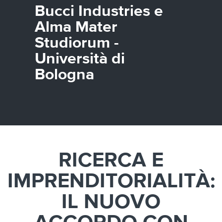
Canada
Giordania
Luxembourg
Portugal
Sweden
Venezuela
Bucci Industries e
Chile
Greece
Macedonia
Puerto
Switzerland
Vietnam
Alma Mater
China
Guadeloupe
Malaysia
Rico
Taiwan
Colombia
Guatemala
Malta
Qatar
Tanzania
Studiorum -
Costa
Hong
Martinique
Reunion
Thailand
Università di
Rica
Kong
Mauritius
Romania
Bologna
RICERCA E
IMPRENDITORIALITÀ:
IL NUOVO