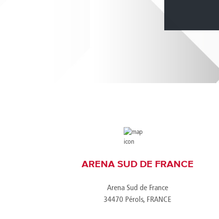
Brazil
Franc
Bulgaria
Geor
Canada
Germ
Chile
Giord
China
Gree
ARENA SUD DE FRANCE
Arena Sud de France
34470 Pérols, FRANCE