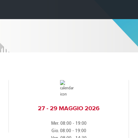
e
Kenya
Norway
Singapore
gia
Kuwait
Oman
Slovakia
any
Latvia
Pakistan
Slovenia
ania
Lebanon
Panama
South Afri
ce
Libya
Paraguay
South Kor
27 - 29 MAGGIO 2026
Mer. 08:00 - 19:00
Gio. 08:00 - 19:00
Ven. 08:00 - 14:30