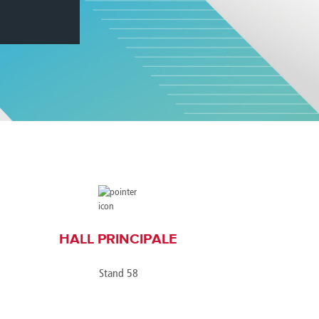
America
Uruguay
Uzbekistan
ca
Venezuela
ea
Vietnam
HALL PRINCIPALE
Stand 58