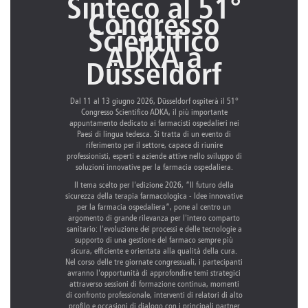
Sinteco al 51°
Congresso
Scientifico
ADKA a
Düsseldorf
Dal 11 al 13 giugno 2026, Düsseldorf ospiterà il 51°
Congresso Scientifico ADKA, il più importante
appuntamento dedicato ai farmacisti ospedalieri nei
Paesi di lingua tedesca. Si tratta di un evento di
riferimento per il settore, capace di riunire
professionisti, esperti e aziende attive nello sviluppo di
soluzioni innovative per la farmacia ospedaliera.
Il tema scelto per l'edizione 2026, “Il futuro della
sicurezza della terapia farmacologica - Idee innovative
per la farmacia ospedaliera”, pone al centro un
argomento di grande rilevanza per l'intero comparto
sanitario: l'evoluzione dei processi e delle tecnologie a
supporto di una gestione del farmaco sempre più
sicura, efficiente e orientata alla qualità della cura.
Nel corso delle tre giornate congressuali, i partecipanti
avranno l'opportunità di approfondire temi strategici
attraverso sessioni di formazione continua, momenti
di confronto professionale, interventi di relatori di alto
profilo e occasioni di dialogo con i principali partner