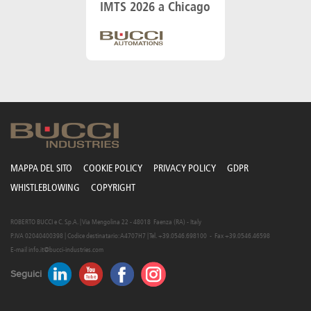
IMTS 2026 a Chicago
MAPPA DEL SITO
COOKIE POLICY
PRIVACY POLICY
GDPR
WHISTLEBLOWING
COPYRIGHT
ROBERTO BUCCI e C. S.p.A. | Via Mengolina 22 - 48018 Faenza (RA) - Italy
P.IVA 02040400398 | Codice destinatario: A4707H7 | Tel. +39.0546.698100 - Fax +39.0546.46598
E-mail
info.it@bucci-industries.com
Seguici