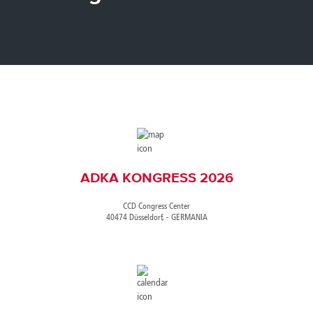
Canada
Giordania
Luxembourg
Portugal
Sweden
Venezuela
Chile
Greece
Macedonia
Puerto
Switzerland
Vietnam
China
Guadeloupe
Malaysia
Rico
Taiwan
Colombia
Guatemala
Malta
Qatar
Tanzania
Costa
Hong
Martinique
Reunion
Thailand
Rica
Kong
Mauritius
Romania
ADKA KONGRESS 2026
CCD Congress Center
40474 Düsseldorf, - GERMANIA