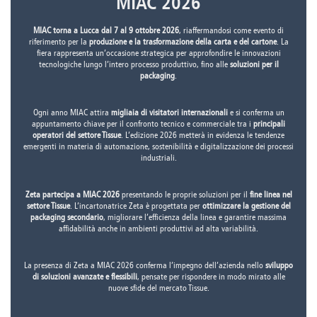
MIAC 2026
MIAC torna a Lucca dal 7 al 9 ottobre 2026
, riaffermandosi come evento di
riferimento per la
produzione e la trasformazione della carta e del cartone
. La
fiera rappresenta un’occasione strategica per approfondire le innovazioni
tecnologiche lungo l’intero processo produttivo, fino alle
soluzioni per il
packaging
.
Ogni anno MIAC attira
migliaia di visitatori internazionali
e si conferma un
appuntamento chiave per il confronto tecnico e commerciale tra i
principali
operatori del settore Tissue
. L’edizione 2026 metterà in evidenza le tendenze
emergenti in materia di automazione, sostenibilità e digitalizzazione dei processi
industriali.
Zeta partecipa a MIAC 2026
presentando le proprie soluzioni per il
fine linea nel
settore Tissue
. L’incartonatrice Zeta è progettata per
ottimizzare la gestione del
packaging secondario
, migliorare l’efficienza della linea e garantire massima
affidabilità anche in ambienti produttivi ad alta variabilità.
La presenza di Zeta a MIAC 2026 conferma l’impegno dell’azienda nello
sviluppo
di soluzioni avanzate e flessibili
, pensate per rispondere in modo mirato alle
nuove sfide del mercato Tissue.