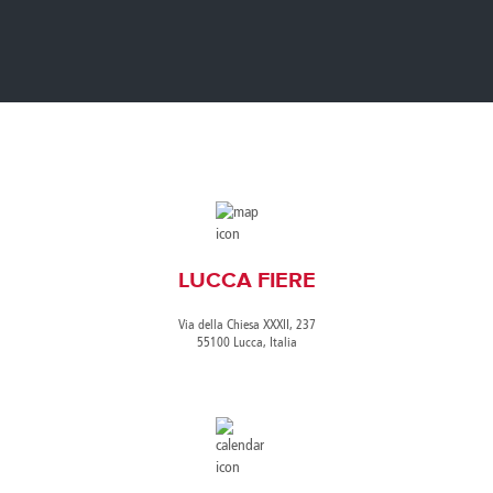
Canada
Giordania
Luxembourg
Portugal
Sweden
Venezuela
Chile
Greece
Macedonia
Puerto
Switzerland
Vietnam
China
Guadeloupe
Malaysia
Rico
Taiwan
Colombia
Guatemala
Malta
Qatar
Tanzania
Costa
Hong
Martinique
Reunion
Thailand
Rica
Kong
Mauritius
Romania
LUCCA FIERE
Via della Chiesa XXXII, 237
55100 Lucca, Italia